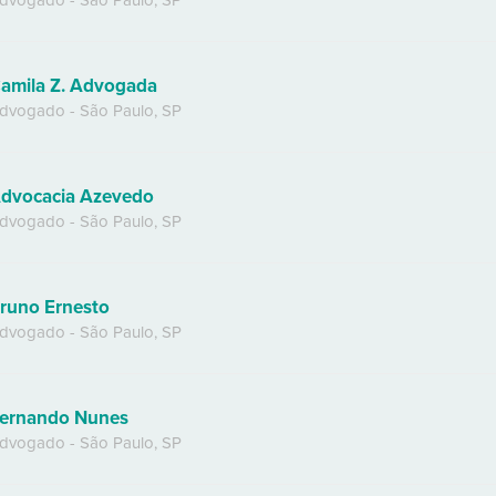
dvogado
-
São Paulo
,
SP
amila Z. Advogada
dvogado
-
São Paulo
,
SP
dvocacia Azevedo
dvogado
-
São Paulo
,
SP
runo Ernesto
dvogado
-
São Paulo
,
SP
ernando Nunes
dvogado
-
São Paulo
,
SP