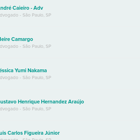
ndré Caieiro - Adv
dvogado
-
São Paulo
,
SP
eire Camargo
dvogado
-
São Paulo
,
SP
éssica Yumi Nakama
dvogado
-
São Paulo
,
SP
ustavo Henrique Hernandez Araújo
dvogado
-
São Paulo
,
SP
uis Carlos Figueira Júnior