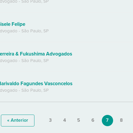
dvogado
-
São Paulo
,
SP
isele Felipe
dvogado
-
São Paulo
,
SP
erreira & Fukushima Advogados
dvogado
-
São Paulo
,
SP
arivaldo Fagundes Vasconcelos
dvogado
-
São Paulo
,
SP
« Anterior
3
4
5
6
7
8