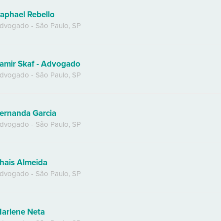
aphael Rebello
dvogado
-
São Paulo
,
SP
amir Skaf - Advogado
dvogado
-
São Paulo
,
SP
ernanda Garcia
dvogado
-
São Paulo
,
SP
hais Almeida
dvogado
-
São Paulo
,
SP
arlene Neta