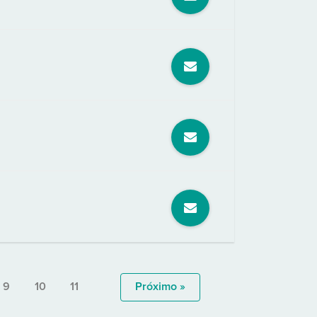
9
10
11
Próximo »