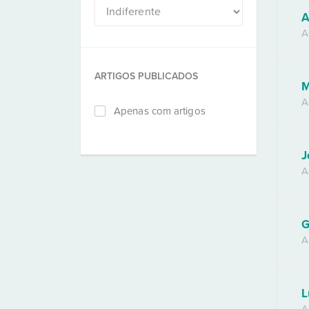
A
A
ARTIGOS PUBLICADOS
M
A
Apenas com artigos
J
A
G
A
L