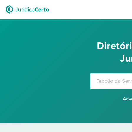
Diretó
Ju
Advo