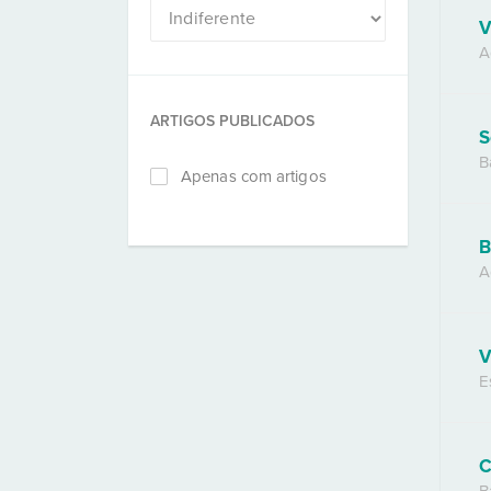
V
A
ARTIGOS PUBLICADOS
S
B
Apenas com artigos
B
A
V
E
C