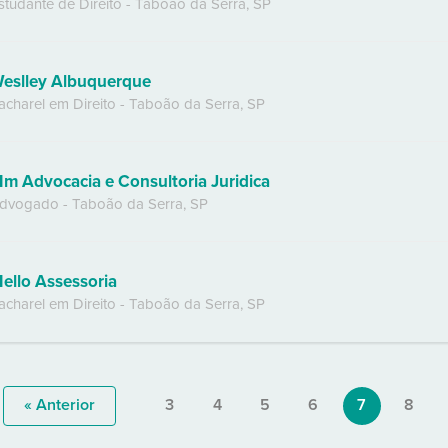
studante de Direito
-
Taboão da Serra
,
SP
eslley Albuquerque
acharel em Direito
-
Taboão da Serra
,
SP
m Advocacia e Consultoria Juridica
dvogado
-
Taboão da Serra
,
SP
ello Assessoria
acharel em Direito
-
Taboão da Serra
,
SP
« Anterior
3
4
5
6
7
8