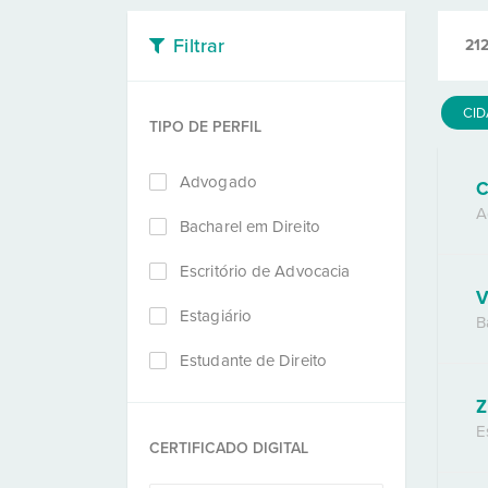
Filtrar
21
CI
TIPO DE PERFIL
Advogado
C
A
Bacharel em Direito
Escritório de Advocacia
V
Estagiário
B
Estudante de Direito
Z
E
CERTIFICADO DIGITAL