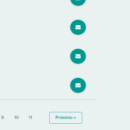
9
10
11
Próximo »