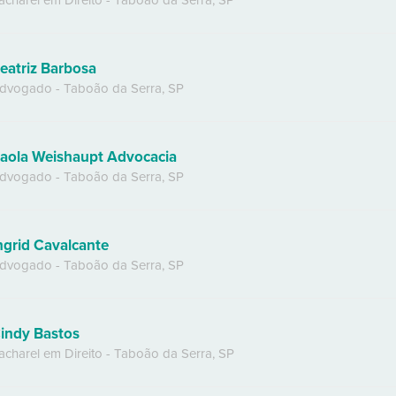
acharel em Direito
-
Taboão da Serra
,
SP
eatriz Barbosa
dvogado
-
Taboão da Serra
,
SP
aola Weishaupt Advocacia
dvogado
-
Taboão da Serra
,
SP
ngrid Cavalcante
dvogado
-
Taboão da Serra
,
SP
indy Bastos
acharel em Direito
-
Taboão da Serra
,
SP