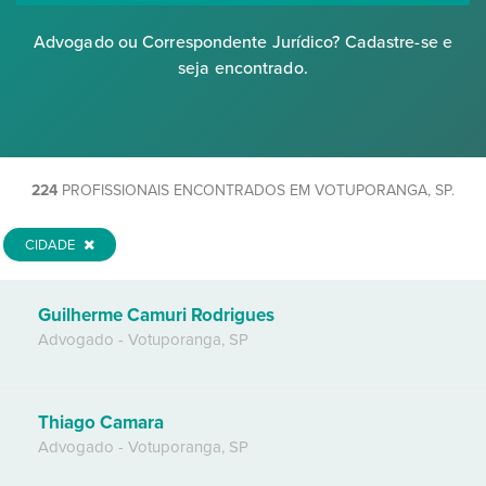
Advogado ou Correspondente Jurídico? Cadastre-se e
seja encontrado.
224
PROFISSIONAIS ENCONTRADOS EM VOTUPORANGA, SP.
CIDADE
Guilherme Camuri Rodrigues
Advogado
-
Votuporanga
,
SP
Thiago Camara
Advogado
-
Votuporanga
,
SP