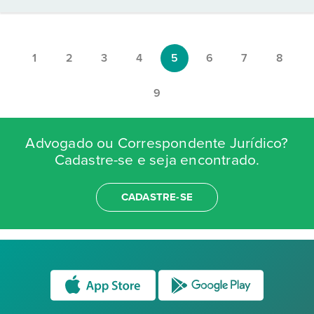
1
2
3
4
5
6
7
8
9
Advogado ou Correspondente Jurídico?
Cadastre-se e seja encontrado.
CADASTRE-SE