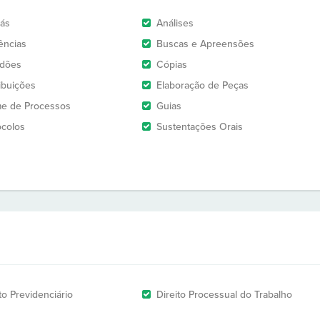
rás
Análises
ências
Buscas e Apreensões
idões
Cópias
ribuições
Elaboração de Peças
e de Processos
Guias
ocolos
Sustentações Orais
to Previdenciário
Direito Processual do Trabalho