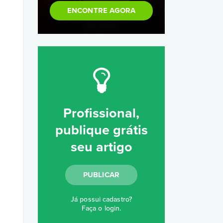
ENCONTRE AGORA
Profissional,
publique grátis
seu artigo
PUBLICAR
Já possui cadastro?
Faça o login
.