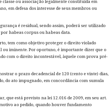
de classe ou associação legalmente constituída em
no, em defesa dos interesse de seus membros ou
urança é residual, sendo assim, poderá ser utilizado
por habeas corpus ou habeas data.
erto, tem como objetivo proteger o direito violado
l ou iminente. Por oportuno, é importante dizer que o
nado com o direito incontestável, àquele com prova pré-
mostrar o prazo decadencial de 120 (cento e vinte) dias,
sado, do ato impugnado, em concordância com sumula
r, que está previsto na lei 12.016 de 2009, em seu art.
eu motivo ao pedido, quando houver fundamento