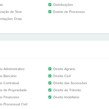
as
Distribuições
oração de Tese
Exame de Processos
entações Orais
to Administrativo
Direito Agrário
to Bancário
Direito Civil
to Contratual
Direito das Sucessões
ito de Propriedade
Direito de Trânsito
to Financeiro
Direito Imobiliário
to Processual Civil