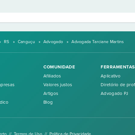
»
RS
»
Canguçu
»
Advogado
»
Advogada Tarciane Martins
COMUNIDADE
FERRAMENTAS
Afiliados
Aplicativo
mpresas
Valores justos
Diretório de prof
Artigos
Advogado PJ
dico
Blog
erto //
Termos de Uso
//
Política de Privacidade