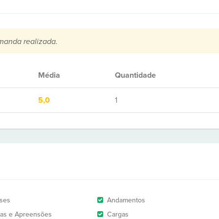
manda realizada.
Média
Quantidade
5,0
1
ises
Andamentos
as e Apreensões
Cargas