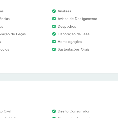
rás
Análises
ências
Avisos de Desligamento
as
Despachos
oração de Peças
Elaboração de Tese
s
Homologações
ocolos
Sustentações Orais
to Civil
Direito Consumidor