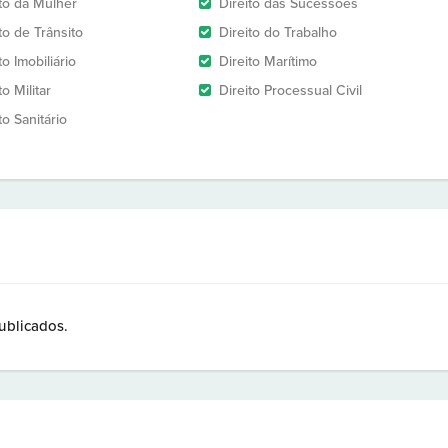
ito da Mulher
Direito das Sucessões
to de Trânsito
Direito do Trabalho
to Imobiliário
Direito Marítimo
to Militar
Direito Processual Civil
to Sanitário
ublicados.