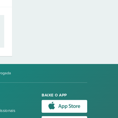
vogada
BAIXE O APP
issionais