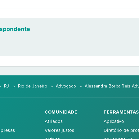
espondente
»
RJ
»
Rio de Janeiro
»
Advogado
»
Alessandra Borba Reis Ad
COMUNIDADE
FERRAMENTAS
Afiliados
Aplicativo
mpresas
Valores justos
Diretório de prof