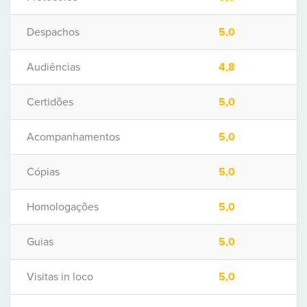
Despachos
5,0
Audiências
4,8
Certidões
5,0
Acompanhamentos
5,0
Cópias
5,0
Homologações
5,0
Guias
5,0
Visitas in loco
5,0