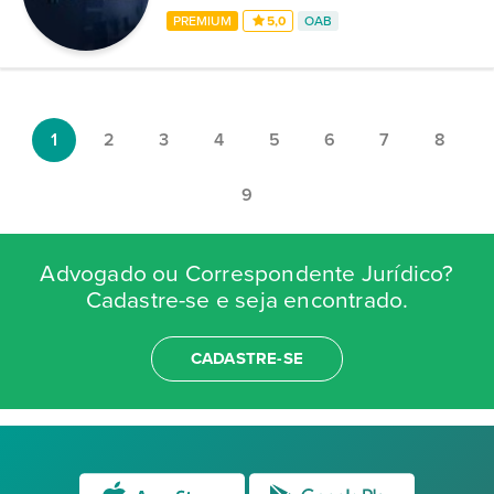
PREMIUM
5,0
OAB
1
2
3
4
5
6
7
8
9
Advogado ou Correspondente Jurídico?
Cadastre-se e seja encontrado.
CADASTRE-SE