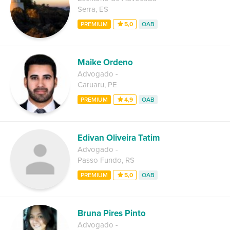
Serra
,
ES
PREMIUM
5,0
OAB
Maike Ordeno
Advogado
-
Caruaru
,
PE
PREMIUM
4,9
OAB
Edivan Oliveira Tatim
Advogado
-
Passo Fundo
,
RS
PREMIUM
5,0
OAB
Bruna Pires Pinto
Advogado
-