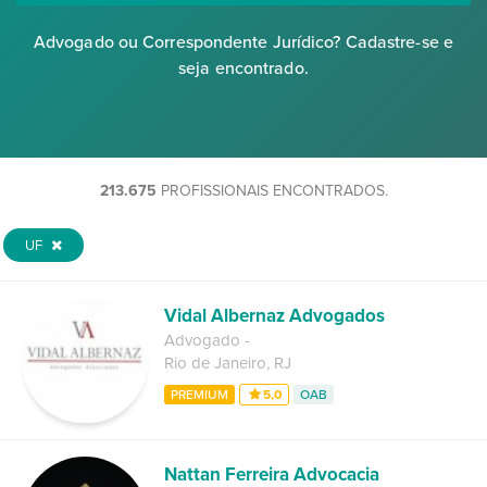
Advogado ou Correspondente Jurídico? Cadastre-se e
seja encontrado.
213.675
PROFISSIONAIS ENCONTRADOS.
UF
Vidal Albernaz Advogados
Advogado
-
Rio de Janeiro
,
RJ
PREMIUM
5,0
OAB
Nattan Ferreira Advocacia