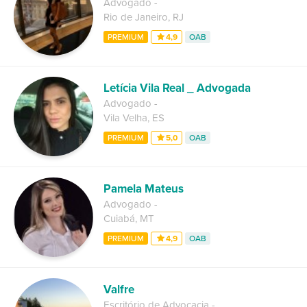
Advogado
-
Rio de Janeiro
,
RJ
PREMIUM
4,9
OAB
Letícia Vila Real _ Advogada
Advogado
-
Vila Velha
,
ES
PREMIUM
5,0
OAB
Pamela Mateus
Advogado
-
Cuiabá
,
MT
PREMIUM
4,9
OAB
Valfre
Escritório de Advocacia
-