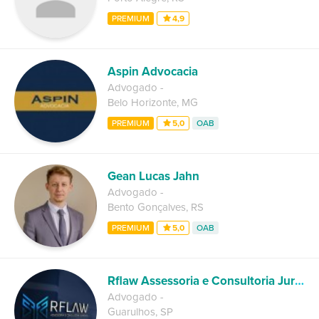
PREMIUM
4,9
Aspin Advocacia
Advogado
-
Belo Horizonte
,
MG
PREMIUM
5,0
OAB
Gean Lucas Jahn
Advogado
-
Bento Gonçalves
,
RS
PREMIUM
5,0
OAB
Rflaw Assessoria e Consultoria Juridica
Advogado
-
Guarulhos
,
SP