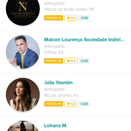
Advogado
-
Vitória de Santo Antão
,
PE
PREMIUM
5,0
OAB
Maicon Lourenço Sociedade Individual de Advocacia
Advogado
-
Vitória
,
ES
PREMIUM
5,0
OAB
Júlia Yasmim
Advogado
-
Rio de Janeiro
,
RJ
PREMIUM
5,0
OAB
Lohana M.