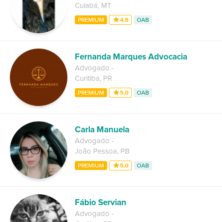
Cuiabá
,
MT
PREMIUM
4,9
OAB
Fernanda Marques Advocacia
Advogado
-
Curitiba
,
PR
PREMIUM
5,0
OAB
Carla Manuela
Advogado
-
João Pessoa
,
PB
PREMIUM
5,0
OAB
Fábio Servian
Advogado
-