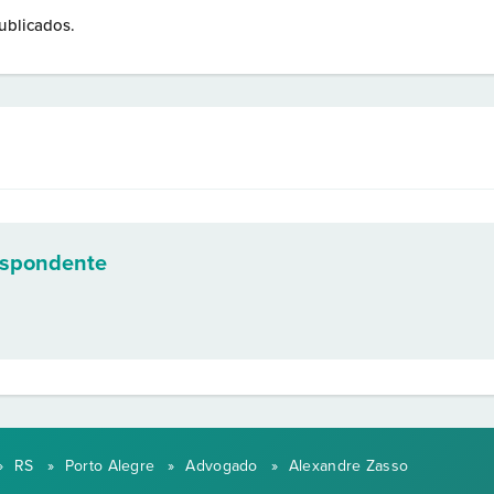
ublicados.
espondente
»
RS
»
Porto Alegre
»
Advogado
»
Alexandre Zasso