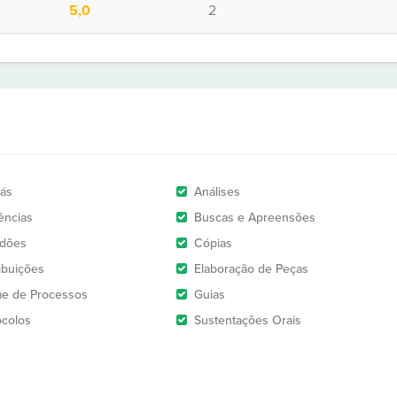
5,0
2
rás
Análises
ências
Buscas e Apreensões
idões
Cópias
ribuições
Elaboração de Peças
e de Processos
Guias
ocolos
Sustentações Orais