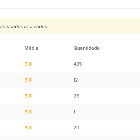
demandas realizadas.
Média
Quantidade
5,0
485
5,0
12
5,0
26
5,0
1
5,0
20