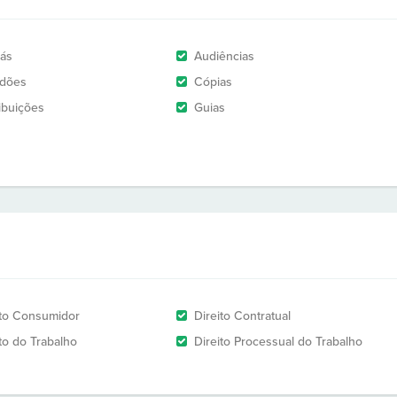
rás
Audiências
idões
Cópias
ribuições
Guias
ito Consumidor
Direito Contratual
ito do Trabalho
Direito Processual do Trabalho