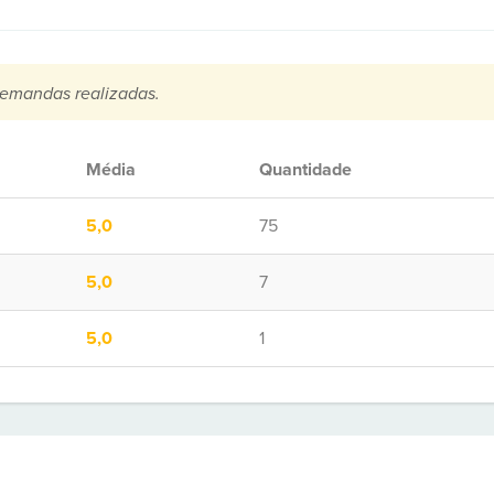
emandas realizadas.
Média
Quantidade
5,0
75
5,0
7
5,0
1