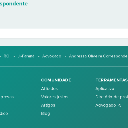
espondente
»
RO
»
Ji-Paraná
»
Advogado
»
Andressa Oliveira Corresponden
COMUNIDADE
FERRAMENTAS
Afiliados
Aplicativo
mpresas
Valores justos
Diretório de prof
Artigos
Advogado PJ
dico
Blog