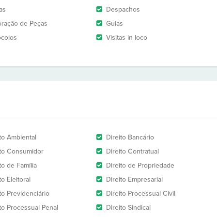
as
Despachos
oração de Peças
Guias
ocolos
Visitas in loco
ito Ambiental
Direito Bancário
ito Consumidor
Direito Contratual
to de Família
Direito de Propriedade
to Eleitoral
Direito Empresarial
to Previdenciário
Direito Processual Civil
ito Processual Penal
Direito Sindical