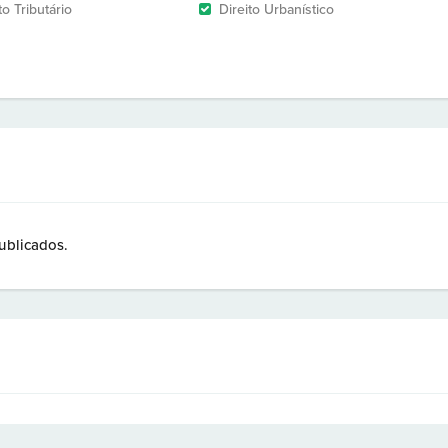
to Tributário
Direito Urbanístico
ublicados.