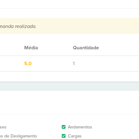
manda realizada.
Média
Quantidade
5,0
1
ises
Andamentos
os de Desligamento
Cargas