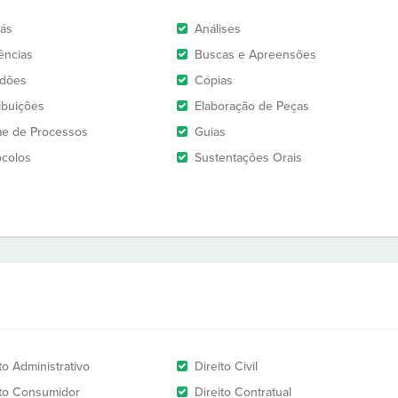
rás
Análises
ências
Buscas e Apreensões
idões
Cópias
ribuições
Elaboração de Peças
e de Processos
Guias
ocolos
Sustentações Orais
to Administrativo
Direito Civil
ito Consumidor
Direito Contratual