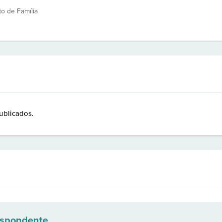
to de Família
ublicados.
espondente