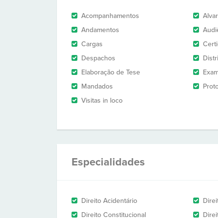
Acompanhamentos
Alva
Andamentos
Audi
Cargas
Cert
Despachos
Dist
Elaboração de Tese
Exam
Mandados
Prot
Visitas in loco
Especialidades
Direito Acidentário
Direi
Direito Constitucional
Dire