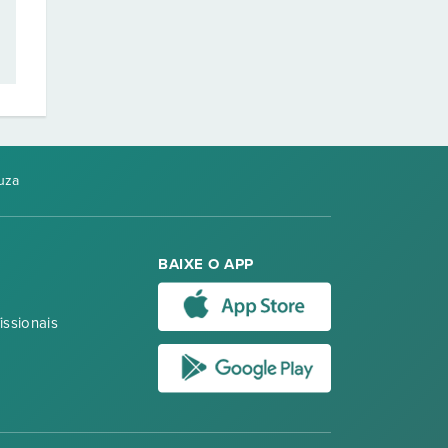
uza
BAIXE O APP
issionais