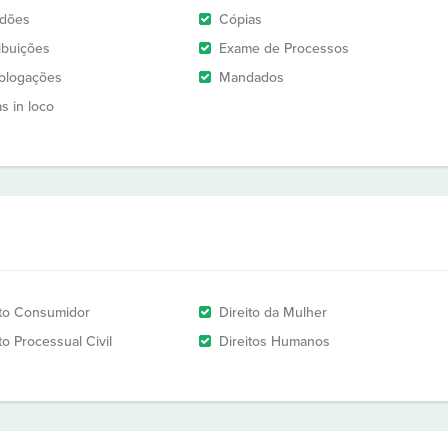
idões
Cópias
ribuições
Exame de Processos
logações
Mandados
as in loco
ito Consumidor
Direito da Mulher
to Processual Civil
Direitos Humanos