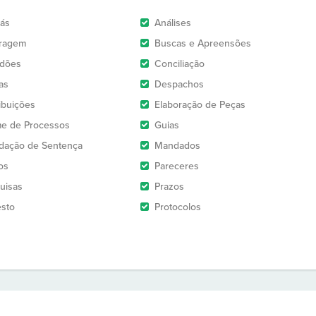
rás
Análises
tragem
Buscas e Apreensões
idões
Conciliação
as
Despachos
ribuições
Elaboração de Peças
e de Processos
Guias
idação de Sentença
Mandados
os
Pareceres
uisas
Prazos
esto
Protocolos