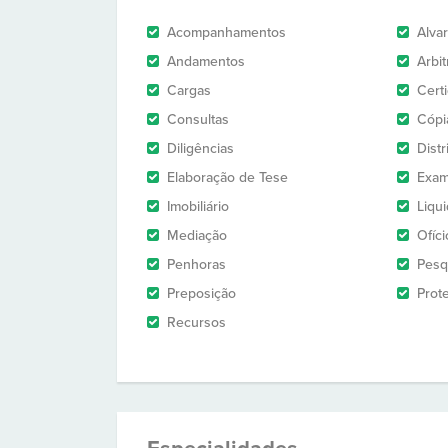
Acompanhamentos
Alva
Andamentos
Arbi
Cargas
Cert
Consultas
Cópi
Diligências
Dist
Elaboração de Tese
Exam
Imobiliário
Liqu
Mediação
Ofíci
Penhoras
Pesq
Preposição
Prot
Recursos