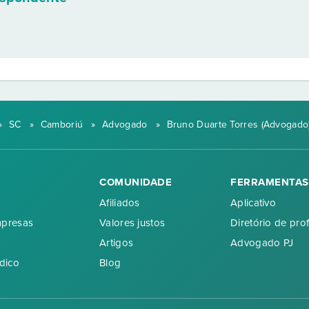
»
SC
»
Camboriú
»
Advogado
»
Bruno Duarte Torres (Advogado
COMUNIDADE
FERRAMENTAS
Afiliados
Aplicativo
mpresas
Valores justos
Diretório de prof
Artigos
Advogado PJ
dico
Blog