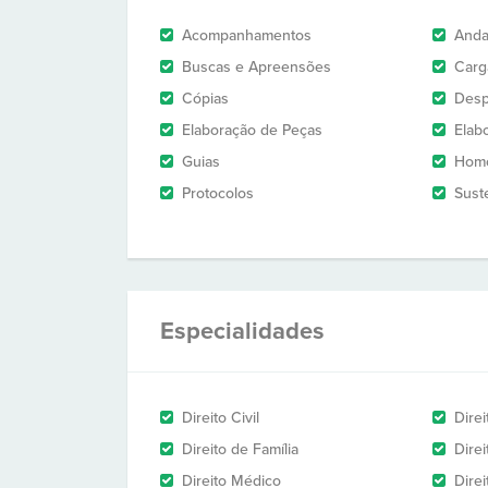
Acompanhamentos
And
Buscas e Apreensões
Carg
Cópias
Des
Elaboração de Peças
Elab
Guias
Homo
Protocolos
Sust
Especialidades
Direito Civil
Direi
Direito de Família
Dire
Direito Médico
Direi