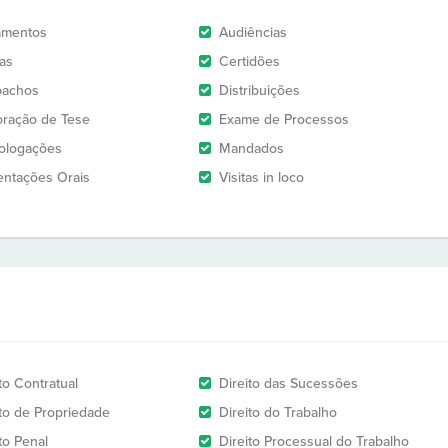
amentos
Audiências
as
Certidões
pachos
Distribuições
oração de Tese
Exame de Processos
logações
Mandados
entações Orais
Visitas in loco
to Contratual
Direito das Sucessões
ito de Propriedade
Direito do Trabalho
to Penal
Direito Processual do Trabalho