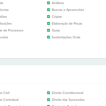
rás
Análises
ências
Buscas e Apreensões
idões
Cópias
ribuições
Elaboração de Peças
e de Processos
Guias
ocolos
Sustentações Orais
to Civil
Direito Constitucional
to Contratual
Direito das Sucessões