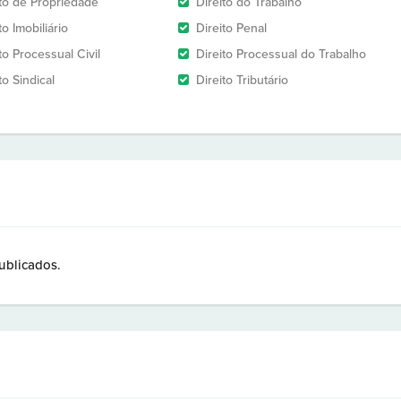
ito de Propriedade
Direito do Trabalho
to Imobiliário
Direito Penal
to Processual Civil
Direito Processual do Trabalho
to Sindical
Direito Tributário
ublicados.