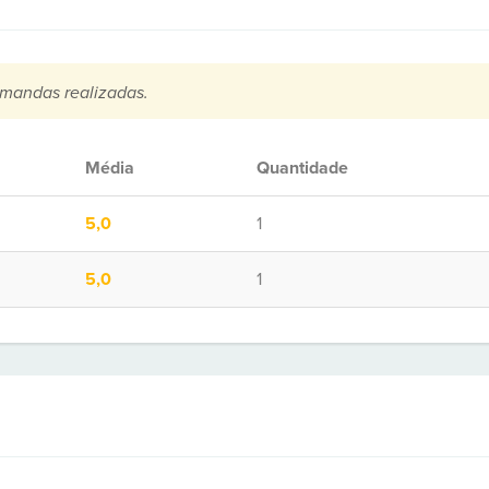
mandas realizadas.
Média
Quantidade
5,0
1
5,0
1