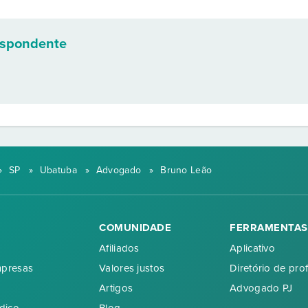
espondente
»
SP
»
Ubatuba
»
Advogado
»
Bruno Leão
COMUNIDADE
FERRAMENTAS
Afiliados
Aplicativo
mpresas
Valores justos
Diretório de prof
Artigos
Advogado PJ
dico
Blog