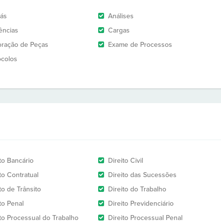
rás
Análises
ências
Cargas
oração de Peças
Exame de Processos
ocolos
to Bancário
Direito Civil
to Contratual
Direito das Sucessões
to de Trânsito
Direito do Trabalho
to Penal
Direito Previdenciário
ito Processual do Trabalho
Direito Processual Penal