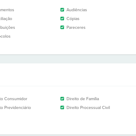
amentos
Audiências
iliação
Cópias
ribuições
Pareceres
ocolos
ito Consumidor
Direito de Família
to Previdenciário
Direito Processual Civil