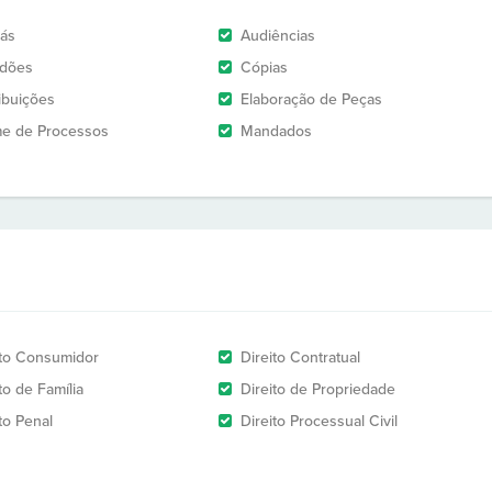
rás
Audiências
idões
Cópias
ribuições
Elaboração de Peças
e de Processos
Mandados
ito Consumidor
Direito Contratual
to de Família
Direito de Propriedade
to Penal
Direito Processual Civil