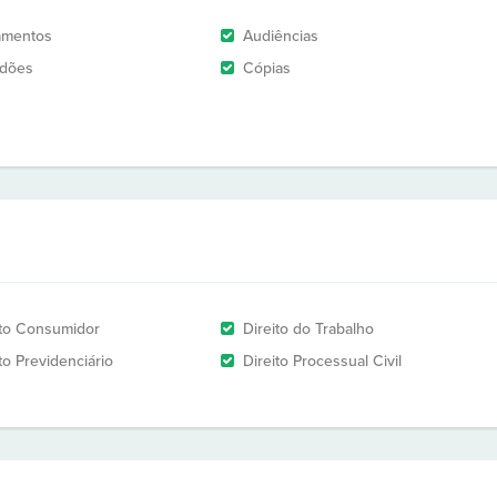
amentos
Audiências
idões
Cópias
ito Consumidor
Direito do Trabalho
to Previdenciário
Direito Processual Civil