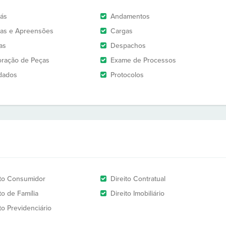
rás
Andamentos
as e Apreensões
Cargas
as
Despachos
oração de Peças
Exame de Processos
dados
Protocolos
ito Consumidor
Direito Contratual
to de Família
Direito Imobiliário
to Previdenciário