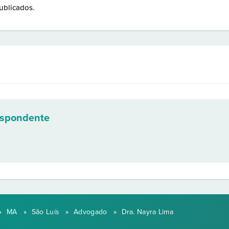
ublicados.
espondente
»
MA
»
São Luís
»
Advogado
»
Dra. Nayra Lima