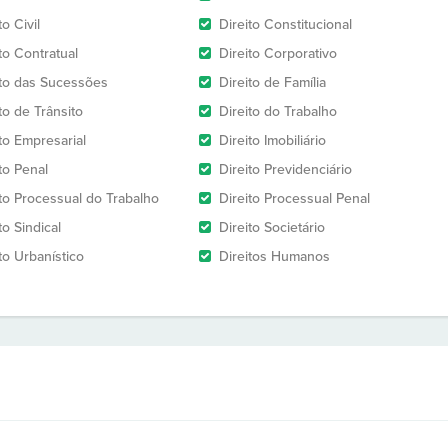
to Civil
Direito Constitucional
to Contratual
Direito Corporativo
ito das Sucessões
Direito de Família
to de Trânsito
Direito do Trabalho
to Empresarial
Direito Imobiliário
to Penal
Direito Previdenciário
ito Processual do Trabalho
Direito Processual Penal
to Sindical
Direito Societário
to Urbanístico
Direitos Humanos