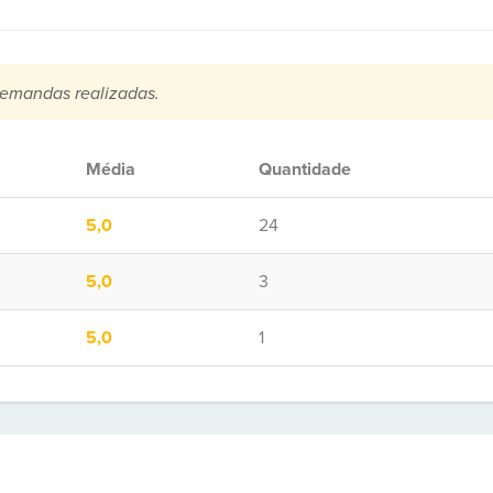
emandas realizadas.
Média
Quantidade
5,0
24
5,0
3
5,0
1