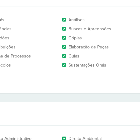
rás
Análises
ências
Buscas e Apreensões
idões
Cópias
ribuições
Elaboração de Peças
e de Processos
Guias
ocolos
Sustentações Orais
to Administrativo
Direito Ambiental