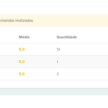
emandas realizadas.
Média
Quantidade
5,0
14
5,0
1
5,0
2