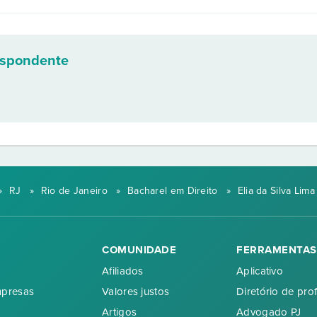
espondente
»
RJ
»
Rio de Janeiro
»
Bacharel em Direito
»
Elia da Silva Lima
COMUNIDADE
FERRAMENTAS
Afiliados
Aplicativo
mpresas
Valores justos
Diretório de prof
Artigos
Advogado PJ