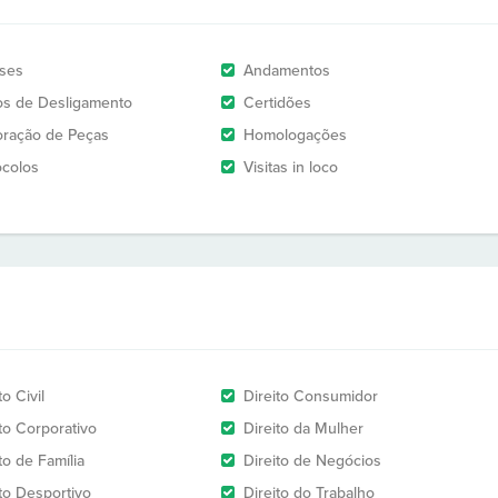
ises
Andamentos
os de Desligamento
Certidões
oração de Peças
Homologações
ocolos
Visitas in loco
to Civil
Direito Consumidor
ito Corporativo
Direito da Mulher
to de Família
Direito de Negócios
ito Desportivo
Direito do Trabalho