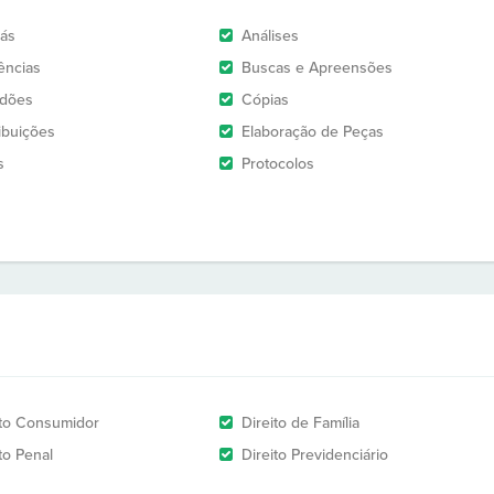
rás
Análises
ências
Buscas e Apreensões
idões
Cópias
ribuições
Elaboração de Peças
s
Protocolos
ito Consumidor
Direito de Família
to Penal
Direito Previdenciário