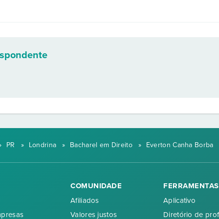
espondente
»
PR
»
Londrina
»
Bacharel em Direito
»
Everton Canha Borba
COMUNIDADE
FERRAMENTAS
Afiliados
Aplicativo
mpresas
Valores justos
Diretório de prof