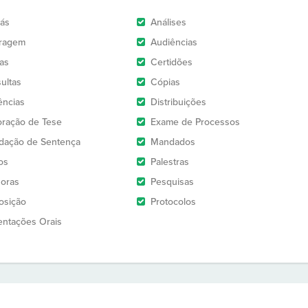
rás
Análises
tragem
Audiências
as
Certidões
ultas
Cópias
ências
Distribuições
oração de Tese
Exame de Processos
idação de Sentença
Mandados
os
Palestras
oras
Pesquisas
osição
Protocolos
entações Orais