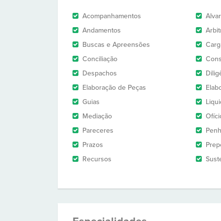
Acompanhamentos
Alva
Andamentos
Arbi
Buscas e Apreensões
Carg
Conciliação
Cons
Despachos
Dilig
Elaboração de Peças
Elab
Guias
Liqu
Mediação
Ofíci
Pareceres
Penh
Prazos
Prep
Recursos
Sust