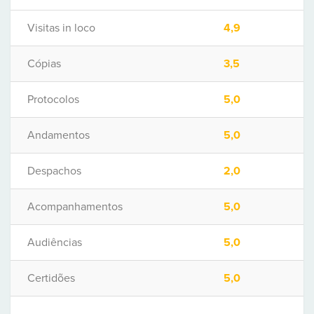
Visitas in loco
4,9
Cópias
3,5
Protocolos
5,0
Andamentos
5,0
Despachos
2,0
Acompanhamentos
5,0
Audiências
5,0
Certidões
5,0