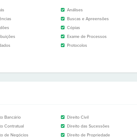
rás
Análises
ências
Buscas e Apreensões
idões
Cópias
ribuições
Exame de Processos
dados
Protocolos
to Bancário
Direito Civil
to Contratual
Direito das Sucessões
ito de Negócios
Direito de Propriedade