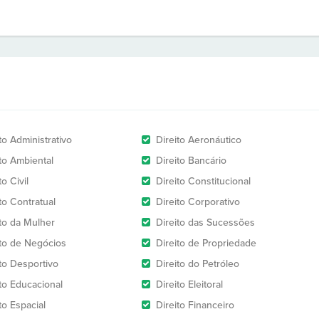
to Administrativo
Direito Aeronáutico
ito Ambiental
Direito Bancário
to Civil
Direito Constitucional
to Contratual
Direito Corporativo
ito da Mulher
Direito das Sucessões
ito de Negócios
Direito de Propriedade
ito Desportivo
Direito do Petróleo
ito Educacional
Direito Eleitoral
to Espacial
Direito Financeiro