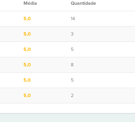
Média
Quantidade
5,0
14
5,0
3
5,0
5
5,0
8
5,0
5
5,0
2