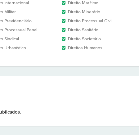
to Internacional
Direito Marítimo
to Militar
Direito Minerário
to Previdenciário
Direito Processual Civil
ito Processual Penal
Direito Sanitário
to Sindical
Direito Societário
to Urbanístico
Direitos Humanos
ublicados.