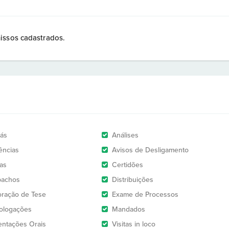
issos cadastrados.
rás
Análises
ências
Avisos de Desligamento
as
Certidões
pachos
Distribuições
oração de Tese
Exame de Processos
logações
Mandados
entações Orais
Visitas in loco