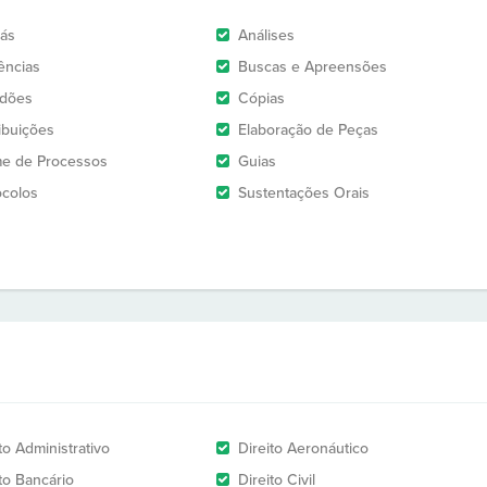
rás
Análises
ências
Buscas e Apreensões
idões
Cópias
ribuições
Elaboração de Peças
e de Processos
Guias
ocolos
Sustentações Orais
to Administrativo
Direito Aeronáutico
to Bancário
Direito Civil