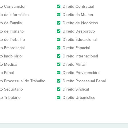
ito Consumidor
Direito Contratual
to da Informática
Direito da Mulher
to de Família
Direito de Negócios
to de Trânsito
Direito Desportivo
ito do Trabalho
Direito Educacional
to Empresarial
Direito Espacial
to Imobiliário
Direito Internacional
ito Médico
Direito Militar
to Penal
Direito Previdenciário
ito Processual do Trabalho
Direito Processual Penal
to Securitário
Direito Sindical
to Tributário
Direito Urbanístico