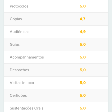
Protocolos
5,0
Cópias
4,7
Audiências
4,9
Guias
5,0
Acompanhamentos
5,0
Despachos
5,0
Visitas in loco
5,0
Certidões
5,0
Sustentações Orais
5,0