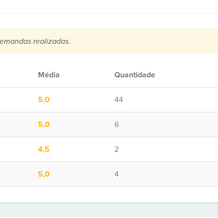
emandas realizadas.
Média
Quantidade
5,0
44
5,0
6
4,5
2
5,0
4