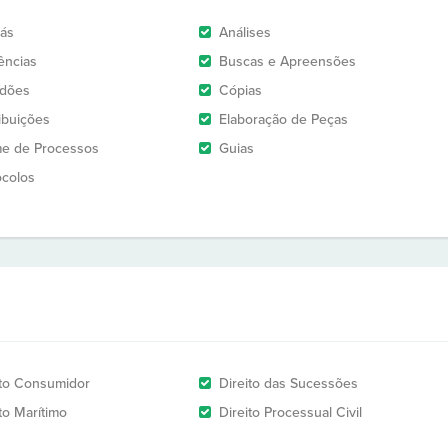
rás
Análises
ências
Buscas e Apreensões
idões
Cópias
ribuições
Elaboração de Peças
e de Processos
Guias
ocolos
ito Consumidor
Direito das Sucessões
to Marítimo
Direito Processual Civil