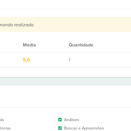
manda realizada.
Média
Quantidade
5,0
1
rás
Análises
ências
Buscas e Apreensões