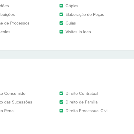
idões
Cópias
ribuições
Elaboração de Peças
e de Processos
Guias
ocolos
Visitas in loco
ito Consumidor
Direito Contratual
ito das Sucessões
Direito de Família
to Penal
Direito Processual Civil