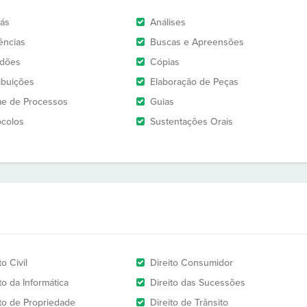
rás
Análises
ências
Buscas e Apreensões
idões
Cópias
ribuições
Elaboração de Peças
e de Processos
Guias
ocolos
Sustentações Orais
to Civil
Direito Consumidor
to da Informática
Direito das Sucessões
ito de Propriedade
Direito de Trânsito