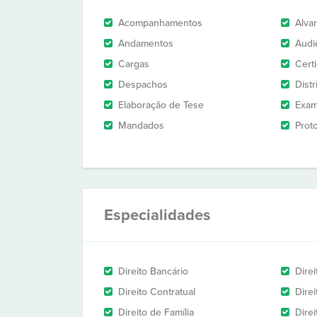
Acompanhamentos
Alva
Andamentos
Audi
Cargas
Cert
Despachos
Dist
Elaboração de Tese
Exam
Mandados
Prot
Especialidades
Direito Bancário
Direi
Direito Contratual
Direi
Direito de Família
Dire