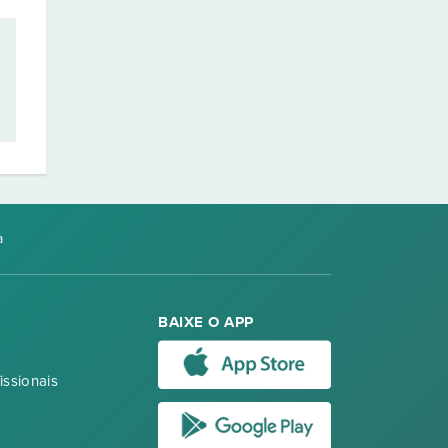
a
BAIXE O APP
issionais