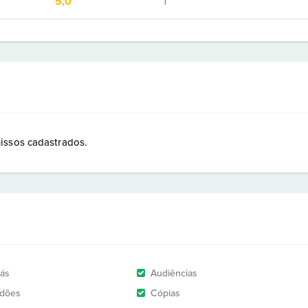
5,0
1
issos cadastrados.
rás
Audiências
idões
Cópias