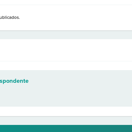
ublicados.
espondente