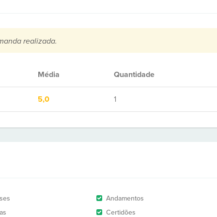
manda realizada.
Média
Quantidade
5,0
1
ises
Andamentos
as
Certidões