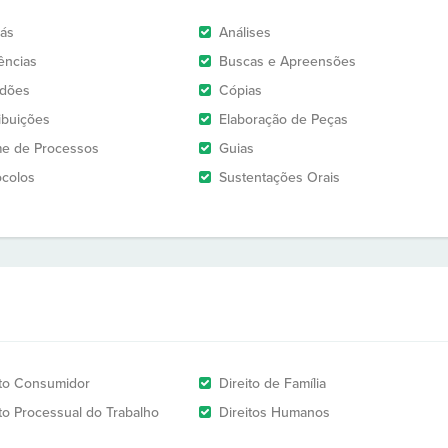
rás
Análises
ências
Buscas e Apreensões
idões
Cópias
ribuições
Elaboração de Peças
e de Processos
Guias
ocolos
Sustentações Orais
ito Consumidor
Direito de Família
ito Processual do Trabalho
Direitos Humanos