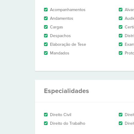
Acompanhamentos
Alva
Andamentos
Audi
Cargas
Cert
Despachos
Dist
Elaboração de Tese
Exam
Mandados
Prot
Especialidades
Direito Civil
Dire
Direito do Trabalho
Dire