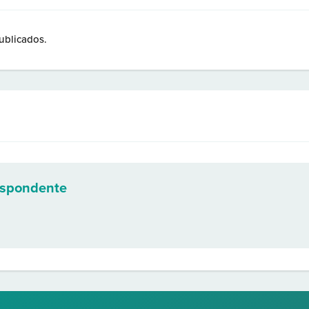
ublicados.
espondente