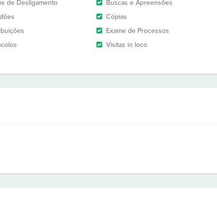
os de Desligamento
Buscas e Apreensões
idões
Cópias
ribuições
Exame de Processos
ocolos
Visitas in loco