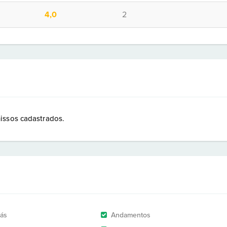
4,0
2
issos cadastrados.
rás
Andamentos