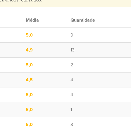
emandas realizadas.
Média
Quantidade
5,0
9
4,9
13
5,0
2
4,5
4
5,0
4
5,0
1
5,0
3