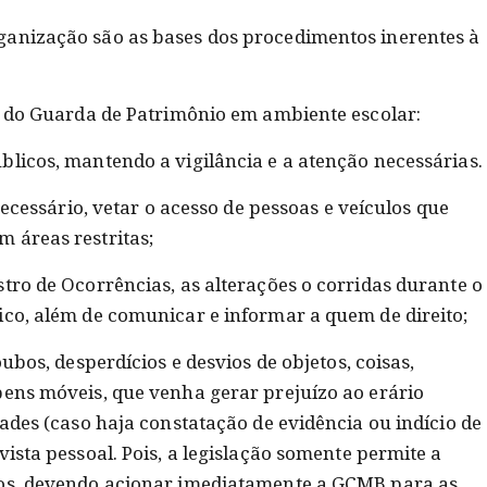
ganização são as bases dos procedimentos inerentes à
as do Guarda de Patrimônio em ambiente escolar:
blicos, mantendo a vigilância e a atenção necessárias.
 necessário, vetar o acesso de pessoas e veículos que
 áreas restritas;
tro de Ocorrências, as alterações o corridas durante o
ico, além de comunicar e informar a quem de direito;
oubos, desperdícios e desvios de objetos, coisas,
bens móveis, que venha gerar prejuízo ao erário
dades (caso haja constatação de evidência ou indício de
vista pessoal. Pois, a legislação somente permite a
dos, devendo acionar imediatamente a GCMB para as