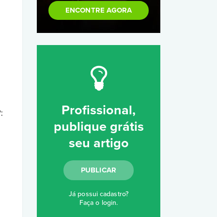
ENCONTRE AGORA
Profissional,
:
publique grátis
seu artigo
PUBLICAR
Já possui cadastro?
Faça o login
.