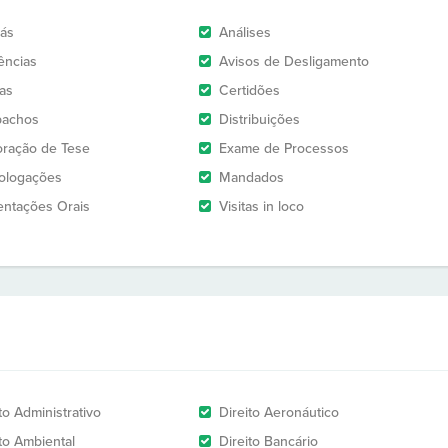
rás
Análises
ências
Avisos de Desligamento
as
Certidões
pachos
Distribuições
oração de Tese
Exame de Processos
logações
Mandados
entações Orais
Visitas in loco
to Administrativo
Direito Aeronáutico
ito Ambiental
Direito Bancário