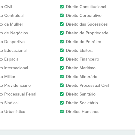
to Civil
Direito Constitucional
to Contratual
Direito Corporativo
ito da Mulher
Direito das Sucessões
ito de Negócios
Direito de Propriedade
ito Desportivo
Direito do Petróleo
ito Educacional
Direito Eleitoral
to Espacial
Direito Financeiro
to Internacional
Direito Marítimo
to Militar
Direito Minerário
to Previdenciário
Direito Processual Civil
ito Processual Penal
Direito Sanitário
to Sindical
Direito Societário
to Urbanístico
Direitos Humanos