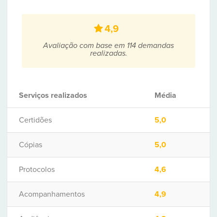
4,9
Avaliação com base em 114 demandas
realizadas.
Serviços realizados
Média
Certidões
5,0
Cópias
5,0
Protocolos
4,6
Acompanhamentos
4,9