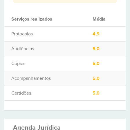
Serviços realizados
Média
Protocolos
4,9
Audiências
5,0
Cópias
5,0
Acompanhamentos
5,0
Certidões
5,0
Agenda Jurídica