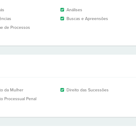
rás
Análises
ências
Buscas e Apreensões
e de Processos
ito da Mulher
Direito das Sucessões
ito Processual Penal