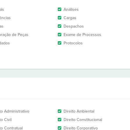
rás
Análises
ências
Cargas
as
Despachos
oração de Peças
Exame de Processos
dados
Protocolos
to Administrativo
Direito Ambiental
to Civil
Direito Constitucional
to Contratual
Direito Corporativo