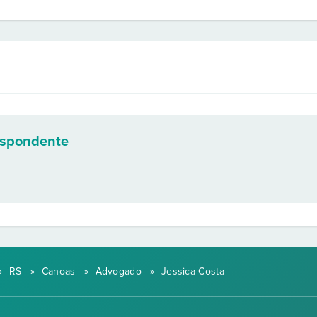
espondente
»
RS
»
Canoas
»
Advogado
»
Jessica Costa