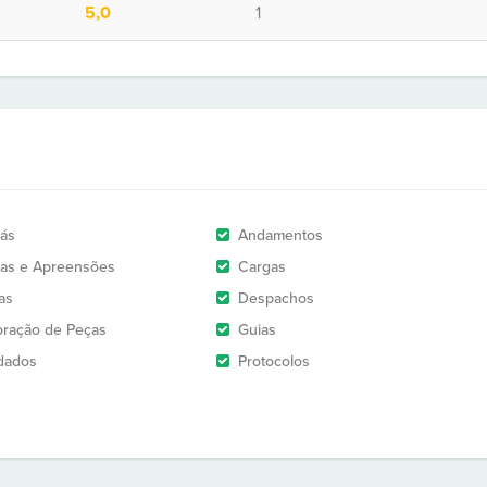
5,0
1
rás
Andamentos
as e Apreensões
Cargas
as
Despachos
oração de Peças
Guias
dados
Protocolos