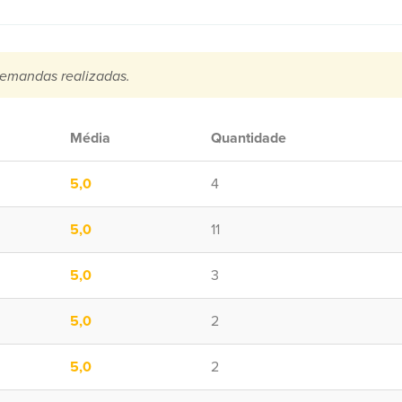
emandas realizadas.
Média
Quantidade
5,0
4
5,0
11
5,0
3
5,0
2
5,0
2