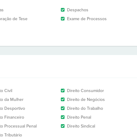
as
Despachos
oração de Tese
Exame de Processos
to Civil
Direito Consumidor
ito da Mulher
Direito de Negócios
ito Desportivo
Direito do Trabalho
to Financeiro
Direito Penal
ito Processual Penal
Direito Sindical
to Tributário