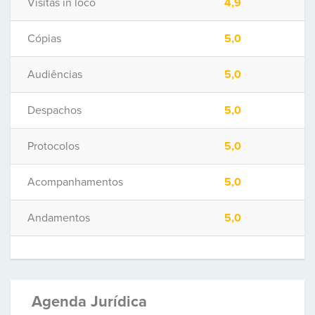
Visitas in loco
4,9
Cópias
5,0
Audiências
5,0
Despachos
5,0
Protocolos
5,0
Acompanhamentos
5,0
Andamentos
5,0
Agenda Jurídica