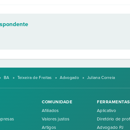
espondente
»
BA
»
Teixeira de Freitas
»
Advogado
»
Juliana Correia
COMUNIDADE
FERRAMENTAS
Afiliados
Aplicativo
mpresas
Valores justos
Diretório de prof
Artigos
Advogado PJ