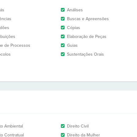
rás
Análises
ências
Buscas e Apreensões
idões
Cópias
ribuições
Elaboração de Peças
e de Processos
Guias
ocolos
Sustentações Orais
ito Ambiental
Direito Civil
to Contratual
Direito da Mulher