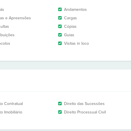
rás
Andamentos
as e Apreensões
Cargas
ultas
Cópias
ribuições
Guias
ocolos
Visitas in loco
to Contratual
Direito das Sucessões
to Imobiliário
Direito Processual Civil